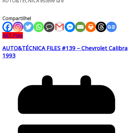
AUTO&TÉCNICA esteve lá e
Compartilhe!
A&T Files
AUTO&TÉCNICA FILES #139 – Chevrolet Calibra
1993