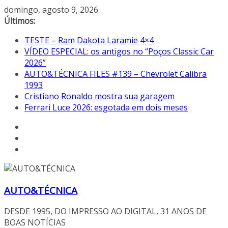
Pular
domingo, agosto 9, 2026
para
Últimos:
o
TESTE – Ram Dakota Laramie 4×4
conteúdo
VÍDEO ESPECIAL: os antigos no “Poços Classic Car
2026”
AUTO&TÉCNICA FILES #139 – Chevrolet Calibra
1993
Cristiano Ronaldo mostra sua garagem
Ferrari Luce 2026: esgotada em dois meses
AUTO&TÉCNICA
DESDE 1995, DO IMPRESSO AO DIGITAL, 31 ANOS DE
BOAS NOTÍCIAS