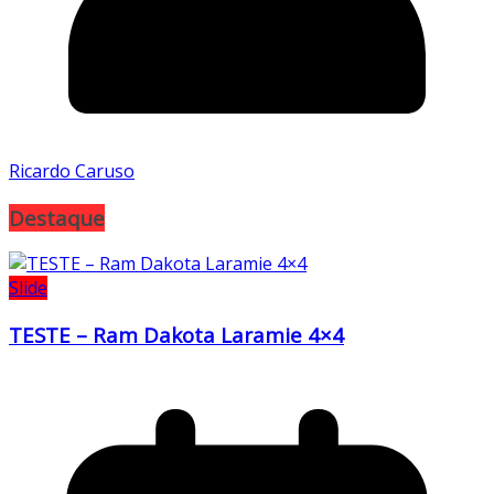
Ricardo Caruso
Destaque
Slide
TESTE – Ram Dakota Laramie 4×4