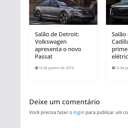
Salão de Detroit:
Salão 
Volkswagen
Cadil
apresenta o novo
prime
Passat
elétri
16 de janeiro de 2019
16 de j
Deixe um comentário
Você precisa fazer o
login
para publicar um co