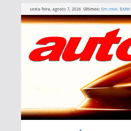
Pular
Últimos:
Em crise, BMW 
sexta-feira, agosto 7, 2026
para
VÍDEO ESPECIAL
AUTO&TÉCNICA F
o
Cristiano Rona
conteúdo
Ferrari Luce 2