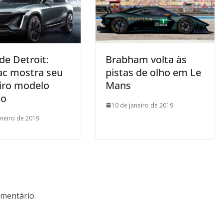
de Detroit:
Brabham volta às
lac mostra seu
pistas de olho em Le
iro modelo
Mans
co
10 de janeiro de 2019
aneiro de 2019
mentário.