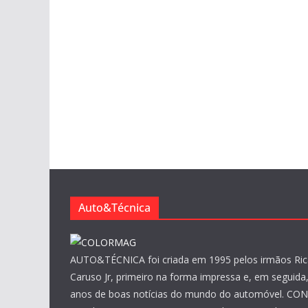
Auto&Técnica
AUTO&TÉCNICA foi criada em 1995 pelos irmãos Ric
Caruso Jr, primeiro na forma impressa e, em seguida, 
anos de boas notícias do mundo do automóvel. CO