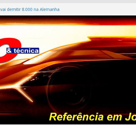
vai demitir 8.000 na Alemanha
: os antigos no “Poços Classic Car 2026”
ILES #139 – Chevrolet Calibra 1993
ldo mostra sua garagem
026: esgotada em dois meses