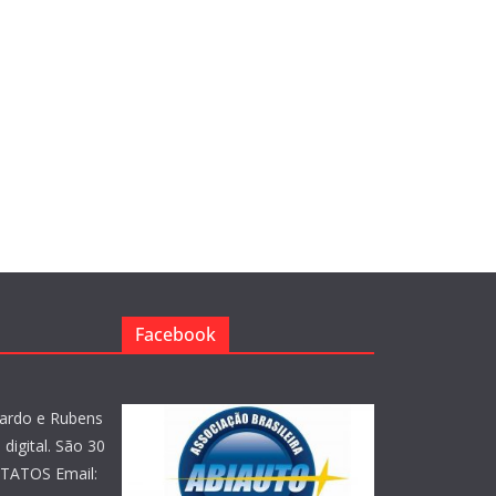
Facebook
ardo e Rubens
digital. São 30
NTATOS Email: