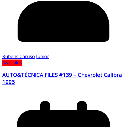
Rubens Caruso Junior
A&T Files
AUTO&TÉCNICA FILES #139 – Chevrolet Calibra
1993