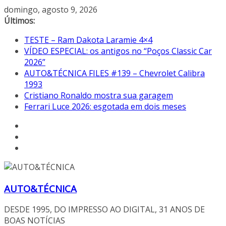
Pular
domingo, agosto 9, 2026
para
Últimos:
o
TESTE – Ram Dakota Laramie 4×4
conteúdo
VÍDEO ESPECIAL: os antigos no “Poços Classic Car
2026”
AUTO&TÉCNICA FILES #139 – Chevrolet Calibra
1993
Cristiano Ronaldo mostra sua garagem
Ferrari Luce 2026: esgotada em dois meses
AUTO&TÉCNICA
DESDE 1995, DO IMPRESSO AO DIGITAL, 31 ANOS DE
BOAS NOTÍCIAS