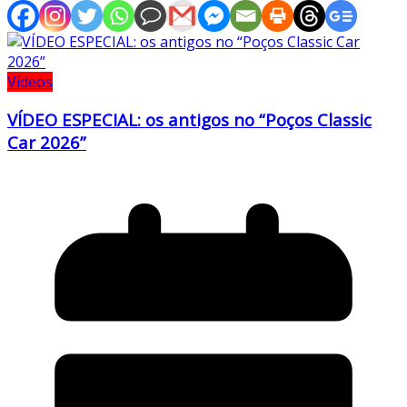
Vídeos
VÍDEO ESPECIAL: os antigos no “Poços Classic
Car 2026”