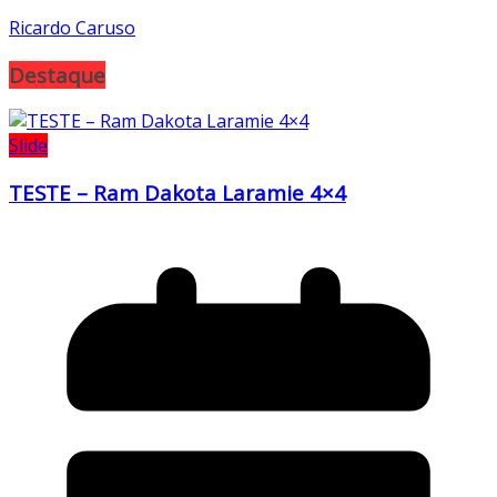
Ricardo Caruso
Destaque
Slide
TESTE – Ram Dakota Laramie 4×4