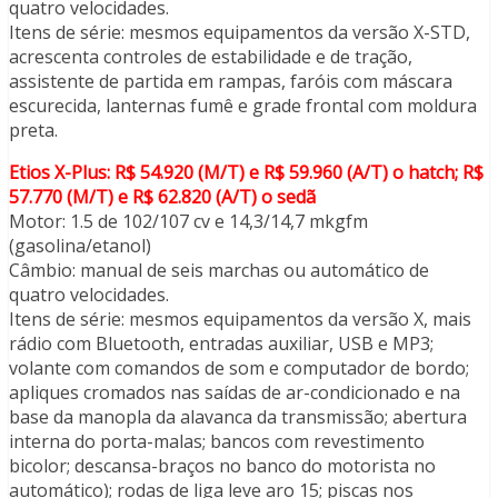
quatro velocidades.
Itens de série: mesmos equipamentos da versão X-STD,
acrescenta controles de estabilidade e de tração,
assistente de partida em rampas, faróis com máscara
escurecida, lanternas fumê e grade frontal com moldura
preta.
Etios X-Plus: R$ 54.920 (M/T) e R$ 59.960 (A/T) o hatch; R$
57.770 (M/T) e R$ 62.820 (A/T) o sedã
Motor: 1.5 de 102/107 cv e 14,3/14,7 mkgfm
(gasolina/etanol)
Câmbio: manual de seis marchas ou automático de
quatro velocidades.
Itens de série: mesmos equipamentos da versão X, mais
rádio com Bluetooth, entradas auxiliar, USB e MP3;
volante com comandos de som e computador de bordo;
apliques cromados nas saídas de ar-condicionado e na
base da manopla da alavanca da transmissão; abertura
interna do porta-malas; bancos com revestimento
bicolor; descansa-braços no banco do motorista no
automático); rodas de liga leve aro 15; piscas nos