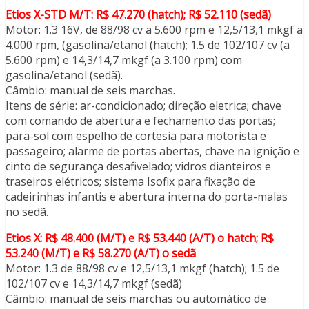
Etios X-STD M/T: R$ 47.270 (hatch); R$ 52.110 (sedã)
Motor: 1.3 16V, de 88/98 cv a 5.600 rpm e 12,5/13,1 mkgf a
4.000 rpm, (gasolina/etanol (hatch); 1.5 de 102/107 cv (a
5.600 rpm) e 14,3/14,7 mkgf (a 3.100 rpm) com
gasolina/etanol (sedã).
Câmbio: manual de seis marchas.
Itens de série: ar-condicionado; direção eletrica; chave
com comando de abertura e fechamento das portas;
para-sol com espelho de cortesia para motorista e
passageiro; alarme de portas abertas, chave na ignição e
cinto de segurança desafivelado; vidros dianteiros e
traseiros elétricos; sistema Isofix para fixação de
cadeirinhas infantis e abertura interna do porta-malas
no sedã.
Etios X: R$ 48.400 (M/T) e R$ 53.440 (A/T) o hatch; R$
53.240 (M/T) e R$ 58.270 (A/T) o sedã
Motor: 1.3 de 88/98 cv e 12,5/13,1 mkgf (hatch); 1.5 de
102/107 cv e 14,3/14,7 mkgf (sedã)
Câmbio: manual de seis marchas ou automático de