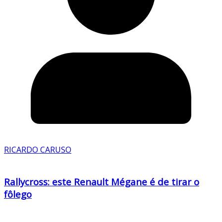
RICARDO CARUSO
Rallycross: este Renault Mégane é de tirar o
fôlego