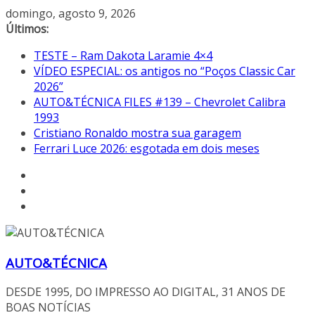
Pular
domingo, agosto 9, 2026
para
Últimos:
o
TESTE – Ram Dakota Laramie 4×4
conteúdo
VÍDEO ESPECIAL: os antigos no “Poços Classic Car
2026”
AUTO&TÉCNICA FILES #139 – Chevrolet Calibra
1993
Cristiano Ronaldo mostra sua garagem
Ferrari Luce 2026: esgotada em dois meses
AUTO&TÉCNICA
DESDE 1995, DO IMPRESSO AO DIGITAL, 31 ANOS DE
BOAS NOTÍCIAS