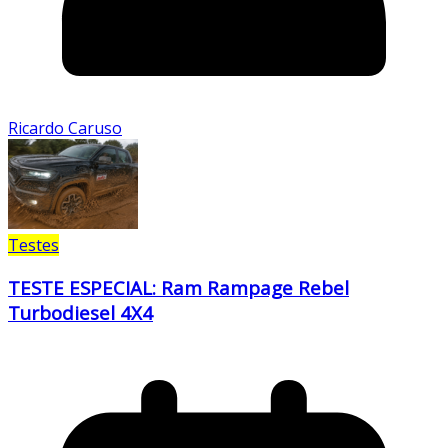
Ricardo Caruso
Testes
TESTE ESPECIAL: Ram Rampage Rebel
Turbodiesel 4X4