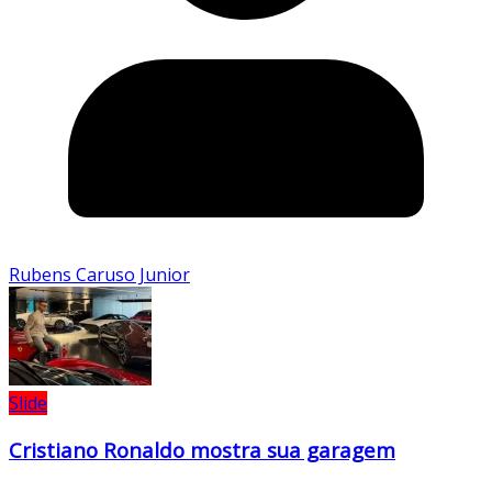
Rubens Caruso Junior
Slide
Cristiano Ronaldo mostra sua garagem