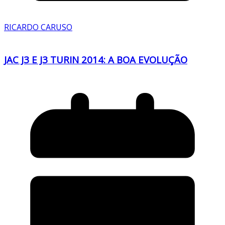
RICARDO CARUSO
JAC J3 E J3 TURIN 2014: A BOA EVOLUÇÃO