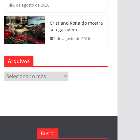
6 de agosto de 2026
Cristiano Ronaldo mostra
sua garagem
5 de agosto de 2026
Arquivos
A
r
q
u
i
v
o
s
Busca