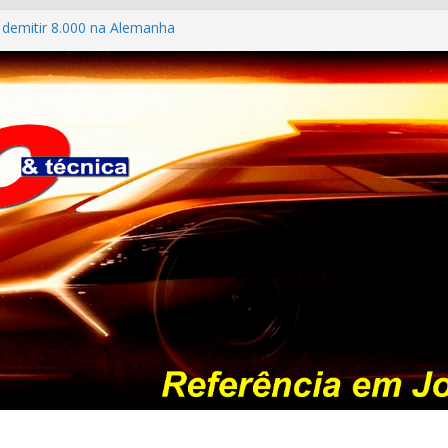
 demitir 8.000 na Alemanha
s antigos no “Poços Classic Car 2026”
ES #139 – Chevrolet Calibra 1993
 mostra sua garagem
: esgotada em dois meses