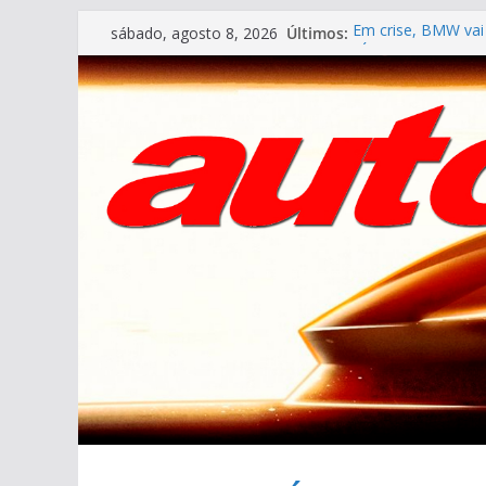
Pular
Últimos:
Em crise, BMW vai
sábado, agosto 8, 2026
para
VÍDEO ESPECIAL: o
AUTO&TÉCNICA FIL
o
Cristiano Ronaldo
conteúdo
Ferrari Luce 2026