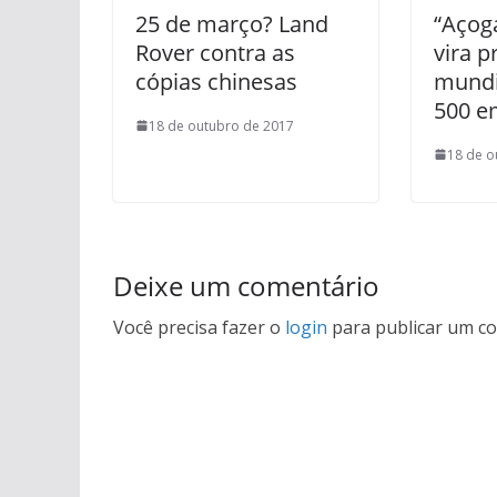
25 de março? Land
“Açog
Rover contra as
vira 
cópias chinesas
mundia
500 e
18 de outubro de 2017
18 de o
Deixe um comentário
Você precisa fazer o
login
para publicar um co