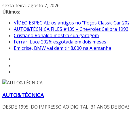
Pular
sexta-feira, agosto 7, 2026
para
Últimos:
o
VÍDEO ESPECIAL: os antigos no “Poços Classic Car 20
conteúdo
AUTO&TÉCNICA FILES #139 – Chevrolet Calibra 1993
Cristiano Ronaldo mostra sua garagem
Ferrari Luce 2026: esgotada em dois meses
Em crise, BMW vai demitir 8.000 na Alemanha
AUTO&TÉCNICA
DESDE 1995, DO IMPRESSO AO DIGITAL, 31 ANOS DE BOA