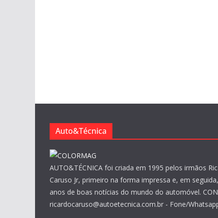
Auto&Técnica
AUTO&TÉCNICA foi criada em 1995 pelos irmãos Ric
Caruso Jr, primeiro na forma impressa e, em seguida, 
anos de boas notícias do mundo do automóvel. CO
ricardocaruso@autoetecnica.com.br - Fone/Whatsapp