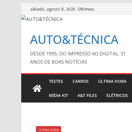
Pular
Últimos:
sábado, agosto 8, 2026
para
o
conteúdo
AUTO&TÉCNICA
DESDE 1995, DO IMPRESSO AO DIGITAL, 31
ANOS DE BOAS NOTÍCIAS
TESTES
CARROS
ÚLTIMA HORA
MÍDIA KIT
A&T FILES
ELÉTRICOS
ÚLTIMA HORA