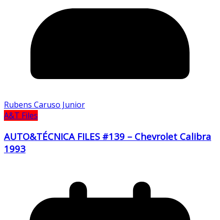
Rubens Caruso Junior
A&T Files
AUTO&TÉCNICA FILES #139 – Chevrolet Calibra
1993