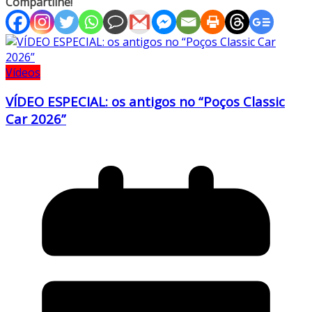
Compartilhe!
Vídeos
VÍDEO ESPECIAL: os antigos no “Poços Classic
Car 2026”