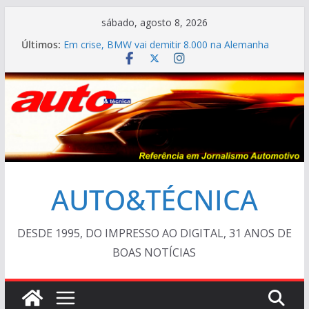
Pular
sábado, agosto 8, 2026
para
Últimos:
Em crise, BMW vai demitir 8.000 na Alemanha
o
VÍDEO ESPECIAL: os antigos no “Poços Classic
Car 2026”
conteúdo
AUTO&TÉCNICA FILES #139 – Chevrolet Calibra
1993
Cristiano Ronaldo mostra sua garagem
Ferrari Luce 2026: esgotada em dois meses
AUTO&TÉCNICA
DESDE 1995, DO IMPRESSO AO DIGITAL, 31 ANOS DE
BOAS NOTÍCIAS