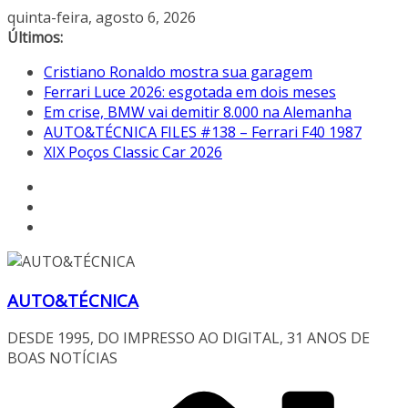
Pular
quinta-feira, agosto 6, 2026
para
Últimos:
o
Cristiano Ronaldo mostra sua garagem
conteúdo
Ferrari Luce 2026: esgotada em dois meses
Em crise, BMW vai demitir 8.000 na Alemanha
AUTO&TÉCNICA FILES #138 – Ferrari F40 1987
XIX Poços Classic Car 2026
AUTO&TÉCNICA
DESDE 1995, DO IMPRESSO AO DIGITAL, 31 ANOS DE
BOAS NOTÍCIAS