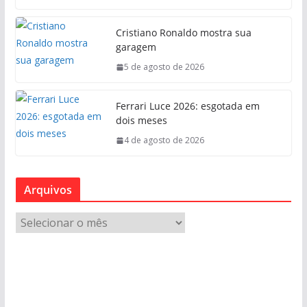
Cristiano Ronaldo mostra sua
garagem
5 de agosto de 2026
Ferrari Luce 2026: esgotada em
dois meses
4 de agosto de 2026
Arquivos
A
r
q
u
i
v