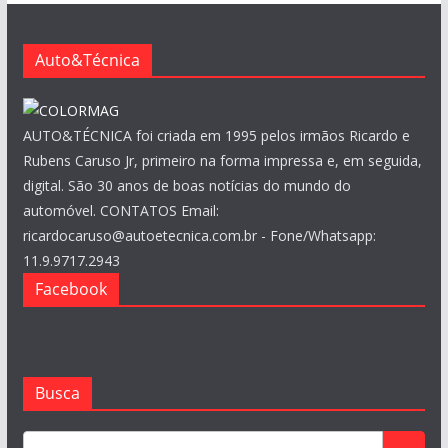
o
s
Auto&Técnica
AUTO&TÉCNICA foi criada em 1995 pelos irmãos Ricardo e
Rubens Caruso Jr, primeiro na forma impressa e, em seguida,
digital. São 30 anos de boas notícias do mundo do
automóvel. CONTATOS Email:
ricardocaruso@autoetecnica.com.br - Fone/Whatsapp:
11.9.9717.2943
Facebook
Busca