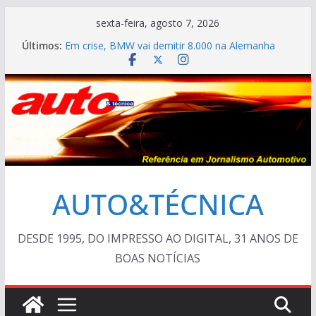
Pular
sexta-feira, agosto 7, 2026
para
Últimos:
Em crise, BMW vai demitir 8.000 na Alemanha
o
VÍDEO ESPECIAL: os antigos no “Poços Classic
Car 2026”
conteúdo
AUTO&TÉCNICA FILES #139 – Chevrolet Calibra
1993
Cristiano Ronaldo mostra sua garagem
Ferrari Luce 2026: esgotada em dois meses
AUTO&TÉCNICA
DESDE 1995, DO IMPRESSO AO DIGITAL, 31 ANOS DE
BOAS NOTÍCIAS