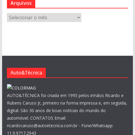
Arquivos
A
r
q
u
i
v
o
s
Auto&Técnica
AUTO&TÉCNICA foi criada em 1995 pelos irmãos Ricardo e
Rubens Caruso Jr, primeiro na forma impressa e, em seguida,
digital. São 30 anos de boas notícias do mundo do
automóvel. CONTATOS Email:
ricardocaruso@autoetecnica.com.br - Fone/Whatsapp:
11.9.9717.2943