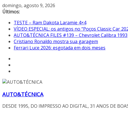
Pular
domingo, agosto 9, 2026
para
Últimos:
o
TESTE – Ram Dakota Laramie 4×4
conteúdo
VÍDEO ESPECIAL: os antigos no “Poços Classic Car 20
AUTO&TÉCNICA FILES #139 – Chevrolet Calibra 1993
Cristiano Ronaldo mostra sua garagem
Ferrari Luce 2026: esgotada em dois meses
AUTO&TÉCNICA
DESDE 1995, DO IMPRESSO AO DIGITAL, 31 ANOS DE BOA