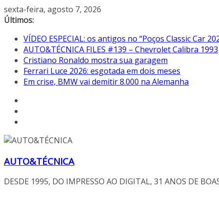
Pular
sexta-feira, agosto 7, 2026
para
Últimos:
o
VÍDEO ESPECIAL: os antigos no “Poços Classic Car 20
conteúdo
AUTO&TÉCNICA FILES #139 – Chevrolet Calibra 1993
Cristiano Ronaldo mostra sua garagem
Ferrari Luce 2026: esgotada em dois meses
Em crise, BMW vai demitir 8.000 na Alemanha
AUTO&TÉCNICA
DESDE 1995, DO IMPRESSO AO DIGITAL, 31 ANOS DE BOA