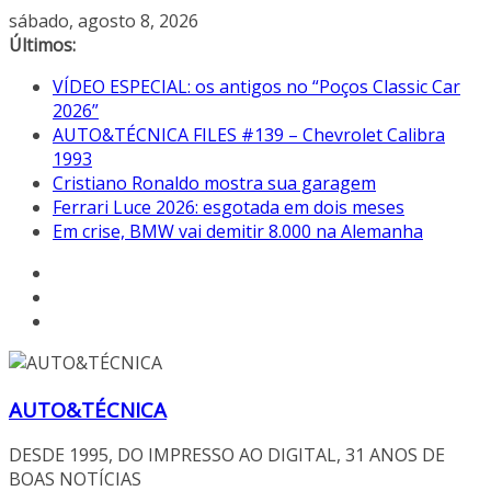
Pular
sábado, agosto 8, 2026
para
Últimos:
o
VÍDEO ESPECIAL: os antigos no “Poços Classic Car
conteúdo
2026”
AUTO&TÉCNICA FILES #139 – Chevrolet Calibra
1993
Cristiano Ronaldo mostra sua garagem
Ferrari Luce 2026: esgotada em dois meses
Em crise, BMW vai demitir 8.000 na Alemanha
AUTO&TÉCNICA
DESDE 1995, DO IMPRESSO AO DIGITAL, 31 ANOS DE
BOAS NOTÍCIAS