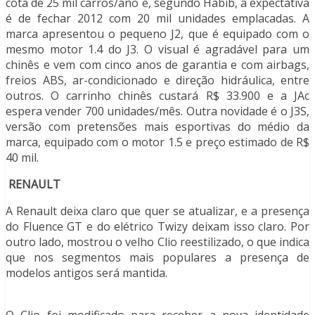
cota de 25 mil carros/ano e, segundo Habib, a expectativa
é de fechar 2012 com 20 mil unidades emplacadas. A
marca apresentou o pequeno J2, que é equipado com o
mesmo motor 1.4 do J3. O visual é agradável para um
chinês e vem com cinco anos de garantia e com airbags,
freios ABS, ar-condicionado e direção hidráulica, entre
outros. O carrinho chinês custará R$ 33.900 e a JAc
espera vender 700 unidades/mês. Outra novidade é o J3S,
versão com pretensões mais esportivas do médio da
marca, equipado com o motor 1.5 e preço estimado de R$
40 mil.
RENAULT
A Renault deixa claro que quer se atualizar, e a presença
do Fluence GT e do elétrico Twizy deixam isso claro. Por
outro lado, mostrou o velho Clio reestilizado, o que indica
que nos segmentos mais populares a presença de
modelos antigos será mantida.
O Clio foi modificado para receber a nova identidade