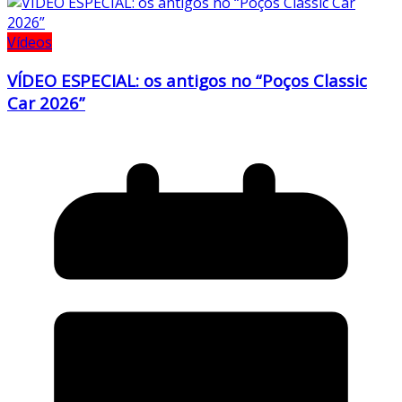
Vídeos
VÍDEO ESPECIAL: os antigos no “Poços Classic
Car 2026”