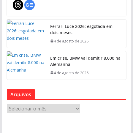
Ferrari Luce 2026: esgotada em
dois meses
4 de agosto de 2026
Em crise, BMW vai demitir 8.000 na
Alemanha
4 de agosto de 2026
Arquivos
A
r
q
u