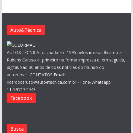
i
v
o
s
Auto&Técnica
AUTO&TÉCNICA foi criada em 1995 pelos irmãos Ricardo e
Rubens Caruso Jr, primeiro na forma impressa e, em seguida,
digital. São 30 anos de boas notícias do mundo do
automóvel. CONTATOS Email:
ricardocaruso@autoetecnica.com.br - Fone/Whatsapp:
11.9.9717.2943
Facebook
Busca