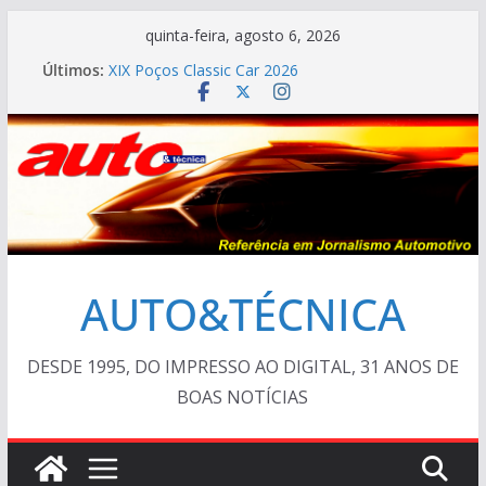
Pular
quinta-feira, agosto 6, 2026
para
Últimos:
XIX Poços Classic Car 2026
o
Cristiano Ronaldo mostra sua garagem
Ferrari Luce 2026: esgotada em dois meses
conteúdo
Em crise, BMW vai demitir 8.000 na Alemanha
AUTO&TÉCNICA FILES #138 – Ferrari F40 1987
AUTO&TÉCNICA
DESDE 1995, DO IMPRESSO AO DIGITAL, 31 ANOS DE
BOAS NOTÍCIAS