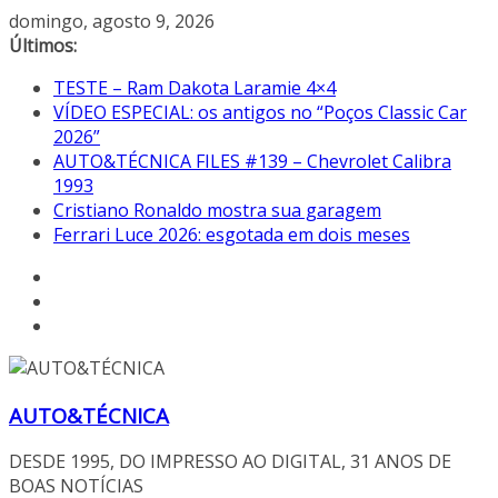
Pular
domingo, agosto 9, 2026
para
Últimos:
o
TESTE – Ram Dakota Laramie 4×4
conteúdo
VÍDEO ESPECIAL: os antigos no “Poços Classic Car
2026”
AUTO&TÉCNICA FILES #139 – Chevrolet Calibra
1993
Cristiano Ronaldo mostra sua garagem
Ferrari Luce 2026: esgotada em dois meses
AUTO&TÉCNICA
DESDE 1995, DO IMPRESSO AO DIGITAL, 31 ANOS DE
BOAS NOTÍCIAS