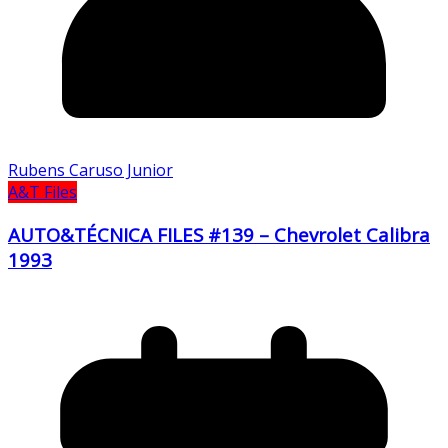
Rubens Caruso Junior
A&T Files
AUTO&TÉCNICA FILES #139 – Chevrolet Calibra
1993