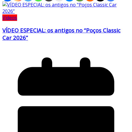
Vídeos
VÍDEO ESPECIAL: os antigos no “Poços Classic
Car 2026”