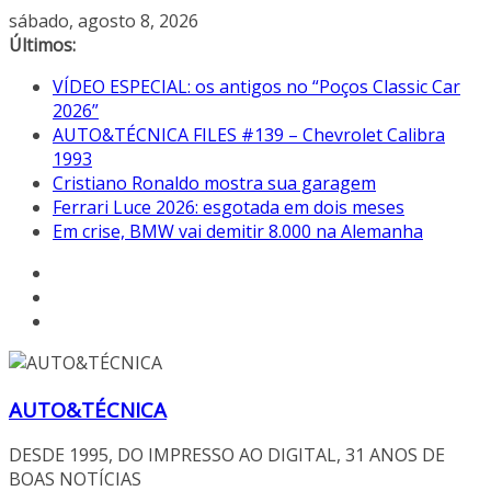
Pular
sábado, agosto 8, 2026
para
Últimos:
o
VÍDEO ESPECIAL: os antigos no “Poços Classic Car
conteúdo
2026”
AUTO&TÉCNICA FILES #139 – Chevrolet Calibra
1993
Cristiano Ronaldo mostra sua garagem
Ferrari Luce 2026: esgotada em dois meses
Em crise, BMW vai demitir 8.000 na Alemanha
AUTO&TÉCNICA
DESDE 1995, DO IMPRESSO AO DIGITAL, 31 ANOS DE
BOAS NOTÍCIAS