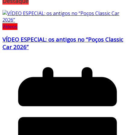
Destaque
Vídeos
VÍDEO ESPECIAL: os antigos no “Poços Classic
Car 2026”