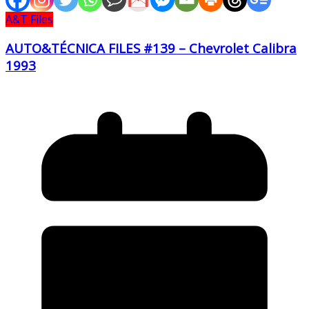
A&T Files
AUTO&TÉCNICA FILES #139 – Chevrolet Calibra
1993