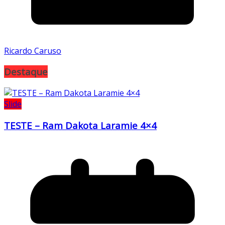
Ricardo Caruso
Destaque
Slide
TESTE – Ram Dakota Laramie 4×4