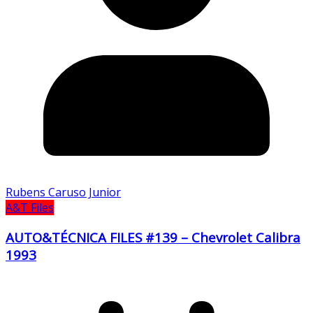
Rubens Caruso Junior
A&T Files
AUTO&TÉCNICA FILES #139 – Chevrolet Calibra
1993