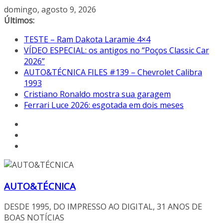
Pular
domingo, agosto 9, 2026
para
Últimos:
o
TESTE – Ram Dakota Laramie 4×4
conteúdo
VÍDEO ESPECIAL: os antigos no “Poços Classic Car
2026”
AUTO&TÉCNICA FILES #139 – Chevrolet Calibra
1993
Cristiano Ronaldo mostra sua garagem
Ferrari Luce 2026: esgotada em dois meses
AUTO&TÉCNICA
DESDE 1995, DO IMPRESSO AO DIGITAL, 31 ANOS DE
BOAS NOTÍCIAS