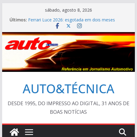
Pular
sábado, agosto 8, 2026
para
Últimos:
Ferrari Luce 2026: esgotada em dois meses
o
TESTE – Ram Dakota Laramie 4×4
VÍDEO ESPECIAL: os antigos no “Poços Classic
conteúdo
Car 2026”
AUTO&TÉCNICA FILES #139 – Chevrolet Calibra
1993
Cristiano Ronaldo mostra sua garagem
AUTO&TÉCNICA
DESDE 1995, DO IMPRESSO AO DIGITAL, 31 ANOS DE
BOAS NOTÍCIAS