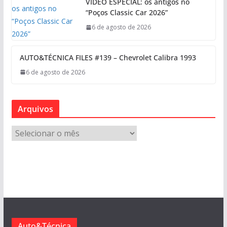
VÍDEO ESPECIAL: os antigos no
“Poços Classic Car 2026”
6 de agosto de 2026
AUTO&TÉCNICA FILES #139 – Chevrolet Calibra 1993
6 de agosto de 2026
Arquivos
A
r
q
u
i
v
o
s
Auto&Técnica