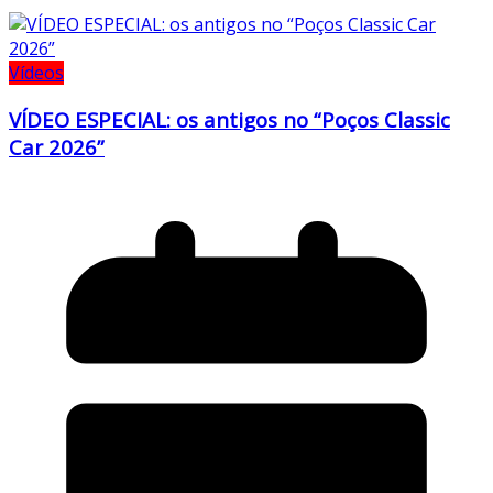
Vídeos
VÍDEO ESPECIAL: os antigos no “Poços Classic
Car 2026”