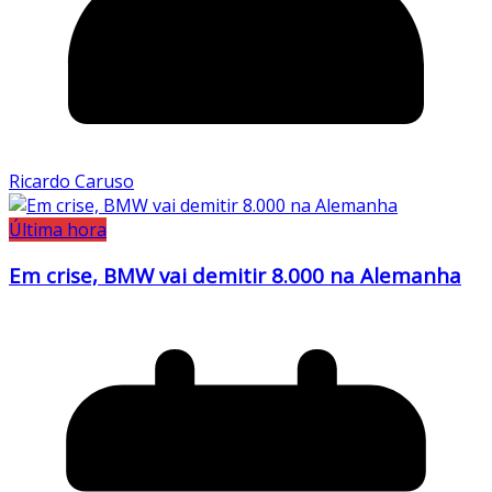
Ricardo Caruso
Última hora
Em crise, BMW vai demitir 8.000 na Alemanha