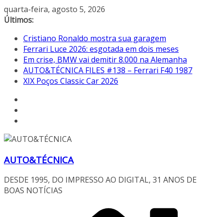
Pular
quarta-feira, agosto 5, 2026
para
Últimos:
o
Cristiano Ronaldo mostra sua garagem
conteúdo
Ferrari Luce 2026: esgotada em dois meses
Em crise, BMW vai demitir 8.000 na Alemanha
AUTO&TÉCNICA FILES #138 – Ferrari F40 1987
XIX Poços Classic Car 2026
AUTO&TÉCNICA
DESDE 1995, DO IMPRESSO AO DIGITAL, 31 ANOS DE
BOAS NOTÍCIAS