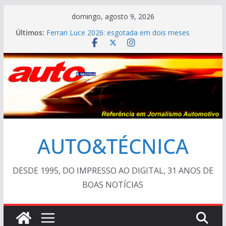
Pular
domingo, agosto 9, 2026
para
Últimos:
Ferrari Luce 2026: esgotada em dois meses
o
TESTE – Ram Dakota Laramie 4×4
VÍDEO ESPECIAL: os antigos no “Poços Classic
conteúdo
Car 2026”
AUTO&TÉCNICA FILES #139 – Chevrolet Calibra
1993
Cristiano Ronaldo mostra sua garagem
AUTO&TÉCNICA
DESDE 1995, DO IMPRESSO AO DIGITAL, 31 ANOS DE
BOAS NOTÍCIAS