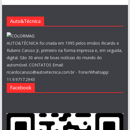
v
o
s
Auto&Técnica
AUTO&TÉCNICA foi criada em 1995 pelos irmãos Ricardo e
Rubens Caruso Jr, primeiro na forma impressa e, em seguida,
digital. São 30 anos de boas notícias do mundo do
automóvel. CONTATOS Email:
ricardocaruso@autoetecnica.com.br - Fone/Whatsapp:
11.9.9717.2943
Facebook