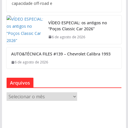
capacidade off-road e
VÍDEO ESPECIAL: os antigos no
“Poços Classic Car 2026”
6 de agosto de 2026
AUTO&TÉCNICA FILES #139 – Chevrolet Calibra 1993
6 de agosto de 2026
Arquivos
A
r
q
u
i