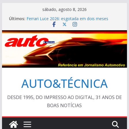
Pular
sábado, agosto 8, 2026
para
Últimos:
Ferrari Luce 2026: esgotada em dois meses
o
TESTE – Ram Dakota Laramie 4×4
VÍDEO ESPECIAL: os antigos no “Poços Classic
conteúdo
Car 2026”
AUTO&TÉCNICA FILES #139 – Chevrolet Calibra
1993
Cristiano Ronaldo mostra sua garagem
AUTO&TÉCNICA
DESDE 1995, DO IMPRESSO AO DIGITAL, 31 ANOS DE
BOAS NOTÍCIAS