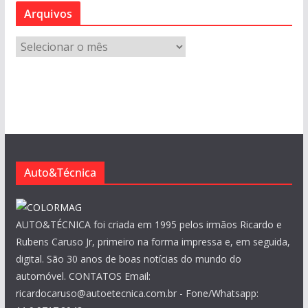
Arquivos
A
r
q
u
i
v
o
s
Auto&Técnica
AUTO&TÉCNICA foi criada em 1995 pelos irmãos Ricardo e
Rubens Caruso Jr, primeiro na forma impressa e, em seguida,
digital. São 30 anos de boas notícias do mundo do
automóvel. CONTATOS Email:
ricardocaruso@autoetecnica.com.br - Fone/Whatsapp: