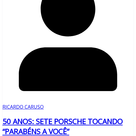
RICARDO CARUSO
50 ANOS: SETE PORSCHE TOCANDO
“PARABÉNS A VOCÊ”