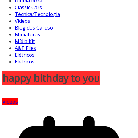
Última hora
Classic Cars
Técnica/Tecnologia
Vídeos
Blog dos Caruso
Miniaturas
Mídia Kit
A&T Files
Elétricos
Elétricos
happy bithday to you
Vídeos