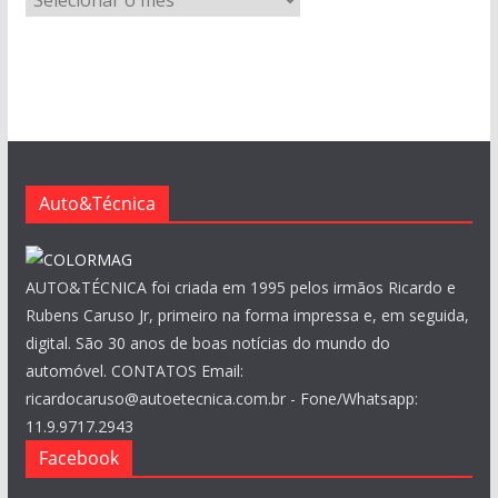
r
q
u
i
v
o
s
Auto&Técnica
AUTO&TÉCNICA foi criada em 1995 pelos irmãos Ricardo e
Rubens Caruso Jr, primeiro na forma impressa e, em seguida,
digital. São 30 anos de boas notícias do mundo do
automóvel. CONTATOS Email:
ricardocaruso@autoetecnica.com.br - Fone/Whatsapp:
11.9.9717.2943
Facebook