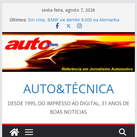
Pular
sexta-feira, agosto 7, 2026
para
Últimos:
Em crise, BMW vai demitir 8.000 na Alemanha
o
VÍDEO ESPECIAL: os antigos no “Poços Classic
Car 2026”
conteúdo
AUTO&TÉCNICA FILES #139 – Chevrolet Calibra
1993
Cristiano Ronaldo mostra sua garagem
Ferrari Luce 2026: esgotada em dois meses
AUTO&TÉCNICA
DESDE 1995, DO IMPRESSO AO DIGITAL, 31 ANOS DE
BOAS NOTÍCIAS