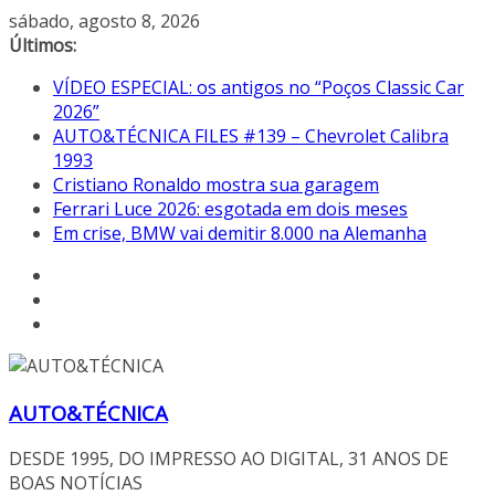
Pular
sábado, agosto 8, 2026
para
Últimos:
o
VÍDEO ESPECIAL: os antigos no “Poços Classic Car
conteúdo
2026”
AUTO&TÉCNICA FILES #139 – Chevrolet Calibra
1993
Cristiano Ronaldo mostra sua garagem
Ferrari Luce 2026: esgotada em dois meses
Em crise, BMW vai demitir 8.000 na Alemanha
AUTO&TÉCNICA
DESDE 1995, DO IMPRESSO AO DIGITAL, 31 ANOS DE
BOAS NOTÍCIAS