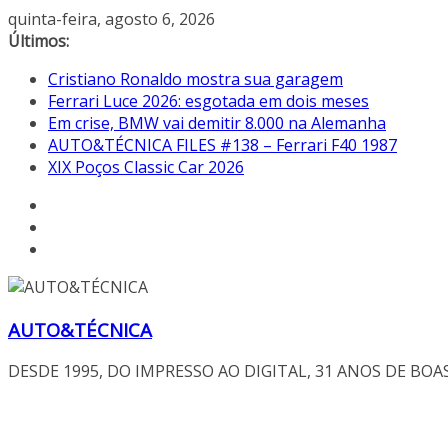
Pular
quinta-feira, agosto 6, 2026
para
Últimos:
o
Cristiano Ronaldo mostra sua garagem
conteúdo
Ferrari Luce 2026: esgotada em dois meses
Em crise, BMW vai demitir 8.000 na Alemanha
AUTO&TÉCNICA FILES #138 – Ferrari F40 1987
XIX Poços Classic Car 2026
AUTO&TÉCNICA
DESDE 1995, DO IMPRESSO AO DIGITAL, 31 ANOS DE BOA