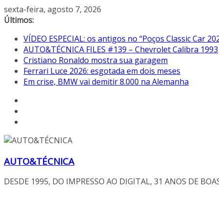
Pular
sexta-feira, agosto 7, 2026
para
Últimos:
o
VÍDEO ESPECIAL: os antigos no “Poços Classic Car 20
conteúdo
AUTO&TÉCNICA FILES #139 – Chevrolet Calibra 1993
Cristiano Ronaldo mostra sua garagem
Ferrari Luce 2026: esgotada em dois meses
Em crise, BMW vai demitir 8.000 na Alemanha
AUTO&TÉCNICA
DESDE 1995, DO IMPRESSO AO DIGITAL, 31 ANOS DE BOA