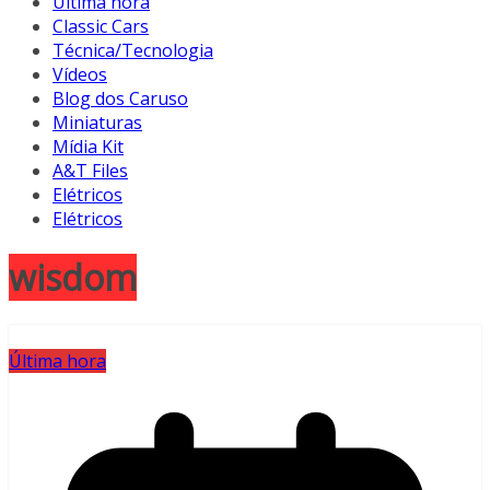
Última hora
Classic Cars
Técnica/Tecnologia
Vídeos
Blog dos Caruso
Miniaturas
Mídia Kit
A&T Files
Elétricos
Elétricos
wisdom
Última hora