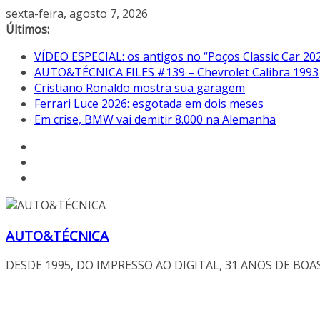
Pular
sexta-feira, agosto 7, 2026
para
Últimos:
o
VÍDEO ESPECIAL: os antigos no “Poços Classic Car 20
conteúdo
AUTO&TÉCNICA FILES #139 – Chevrolet Calibra 1993
Cristiano Ronaldo mostra sua garagem
Ferrari Luce 2026: esgotada em dois meses
Em crise, BMW vai demitir 8.000 na Alemanha
AUTO&TÉCNICA
DESDE 1995, DO IMPRESSO AO DIGITAL, 31 ANOS DE BOA