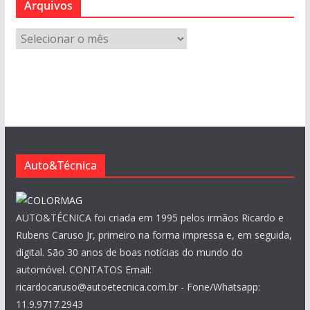
Arquivos
A
r
q
u
i
v
o
s
Auto&Técnica
AUTO&TÉCNICA foi criada em 1995 pelos irmãos Ricardo e
Rubens Caruso Jr, primeiro na forma impressa e, em seguida,
digital. São 30 anos de boas notícias do mundo do
automóvel. CONTATOS Email:
ricardocaruso@autoetecnica.com.br - Fone/Whatsapp:
11.9.9717.2943