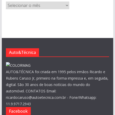
A
r
q
u
i
v
o
s
Auto&Técnica
AUTO&TÉCNICA foi criada em 1995 pelos irmãos Ricardo e
Rubens Caruso Jr, primeiro na forma impressa e, em seguida,
digital. São 30 anos de boas notícias do mundo do
automóvel. CONTATOS Email:
ricardocaruso@autoetecnica.com.br - Fone/Whatsapp:
11.9.9717.2943
Facebook