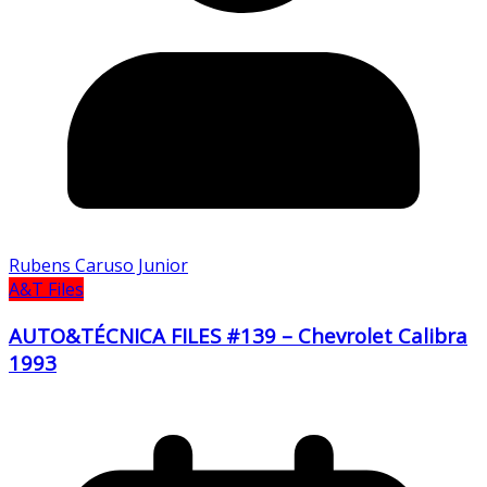
Rubens Caruso Junior
A&T Files
AUTO&TÉCNICA FILES #139 – Chevrolet Calibra
1993