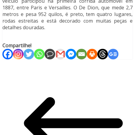
veículo participou na primeira corrida automóvel em
1887, entre Paris e Versailles. O De Dion, que mede 2,7
metros e pesa 952 quilos, é preto, tem quatro lugares,
rodas estreitas e está decorado com muitas peças e
detalhes douradas.
assistance
air
Compartilhe!
conditioning