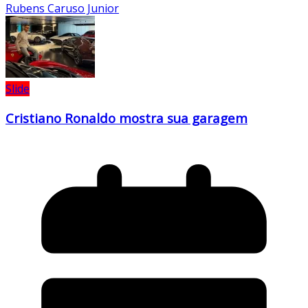
Rubens Caruso Junior
Slide
Cristiano Ronaldo mostra sua garagem