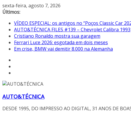
Pular
sexta-feira, agosto 7, 2026
para
Últimos:
o
VÍDEO ESPECIAL: os antigos no “Poços Classic Car 20
conteúdo
AUTO&TÉCNICA FILES #139 – Chevrolet Calibra 1993
Cristiano Ronaldo mostra sua garagem
Ferrari Luce 2026: esgotada em dois meses
Em crise, BMW vai demitir 8.000 na Alemanha
AUTO&TÉCNICA
DESDE 1995, DO IMPRESSO AO DIGITAL, 31 ANOS DE BOA