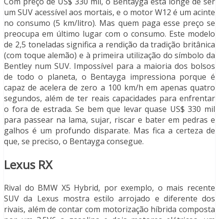
Com preço de US$ 330 mil, o Bentayga está longe de ser
um SUV acessível aos mortais, e o motor W12 é um acinte
no consumo (5 km/litro). Mas quem paga esse preço se
preocupa em último lugar com o consumo. Este modelo
de 2,5 toneladas significa a rendição da tradição britânica
(com toque alemão) e à primeira utilização do símbolo da
Bentley num SUV. Impossível para a maioria dos bolsos
de todo o planeta, o Bentayga impressiona porque é
capaz de acelera de zero a 100 km/h em apenas quatro
segundos, além de ter reais capacidades para enfrentar
o fora de estrada. Se bem que levar quase US$ 330 mil
para passear na lama, sujar, riscar e bater em pedras e
galhos é um profundo disparate. Mas fica a certeza de
que, se preciso, o Bentayga consegue.
Lexus RX
Rival do BMW X5 Hybrid, por exemplo, o mais recente
SUV da Lexus mostra estilo arrojado e diferente dos
rivais, além de contar com motorização híbrida composta