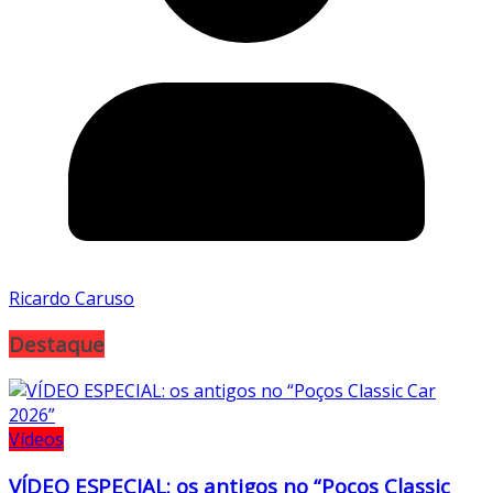
Ricardo Caruso
Destaque
Vídeos
VÍDEO ESPECIAL: os antigos no “Poços Classic