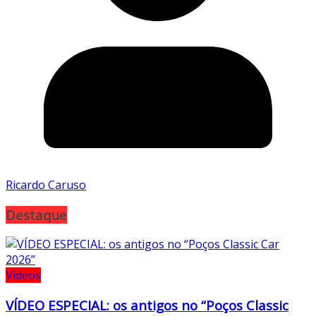
Ricardo Caruso
Destaque
Vídeos
VÍDEO ESPECIAL: os antigos no “Poços Classic