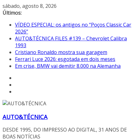
Pular
sábado, agosto 8, 2026
para
Últimos:
o
VÍDEO ESPECIAL: os antigos no “Poços Classic Car
conteúdo
2026”
AUTO&TÉCNICA FILES #139 – Chevrolet Calibra
1993
Cristiano Ronaldo mostra sua garagem
Ferrari Luce 2026: esgotada em dois meses
Em crise, BMW vai demitir 8.000 na Alemanha
AUTO&TÉCNICA
DESDE 1995, DO IMPRESSO AO DIGITAL, 31 ANOS DE
BOAS NOTÍCIAS