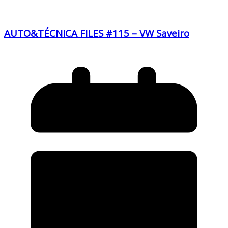
AUTO&TÉCNICA FILES #115 – VW Saveiro