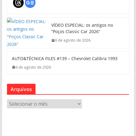
VÍDEO ESPECIAL: os antigos no
“Poços Classic Car 2026”
6 de agosto de 2026
AUTO&TÉCNICA FILES #139 – Chevrolet Calibra 1993
6 de agosto de 2026
Arquivos
A
r
q
u
i