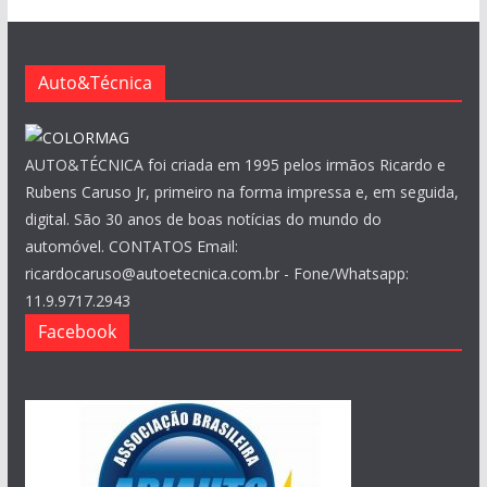
v
o
s
Auto&Técnica
AUTO&TÉCNICA foi criada em 1995 pelos irmãos Ricardo e
Rubens Caruso Jr, primeiro na forma impressa e, em seguida,
digital. São 30 anos de boas notícias do mundo do
automóvel. CONTATOS Email:
ricardocaruso@autoetecnica.com.br - Fone/Whatsapp:
11.9.9717.2943
Facebook