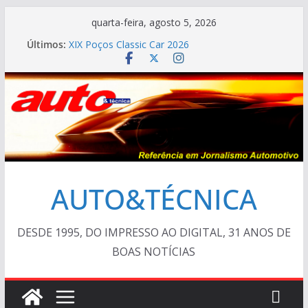
Pular
quarta-feira, agosto 5, 2026
AUTO&TÉCNICA FILES #138 – Ferrari F40 1987
para
Últimos:
XIX Poços Classic Car 2026
o
Cristiano Ronaldo mostra sua garagem
Ferrari Luce 2026: esgotada em dois meses
conteúdo
Em crise, BMW vai demitir 8.000 na Alemanha
AUTO&TÉCNICA
DESDE 1995, DO IMPRESSO AO DIGITAL, 31 ANOS DE
BOAS NOTÍCIAS