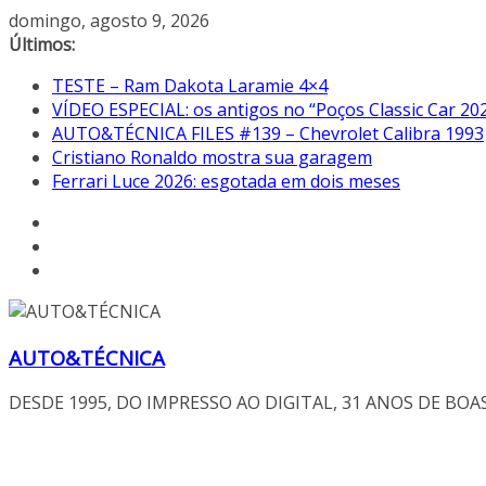
Pular
domingo, agosto 9, 2026
para
Últimos:
o
TESTE – Ram Dakota Laramie 4×4
conteúdo
VÍDEO ESPECIAL: os antigos no “Poços Classic Car 20
AUTO&TÉCNICA FILES #139 – Chevrolet Calibra 1993
Cristiano Ronaldo mostra sua garagem
Ferrari Luce 2026: esgotada em dois meses
AUTO&TÉCNICA
DESDE 1995, DO IMPRESSO AO DIGITAL, 31 ANOS DE BOA