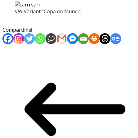
VW Variant “Copa do Mundo”
wordpress
template
Compartilhe!
hierarchy