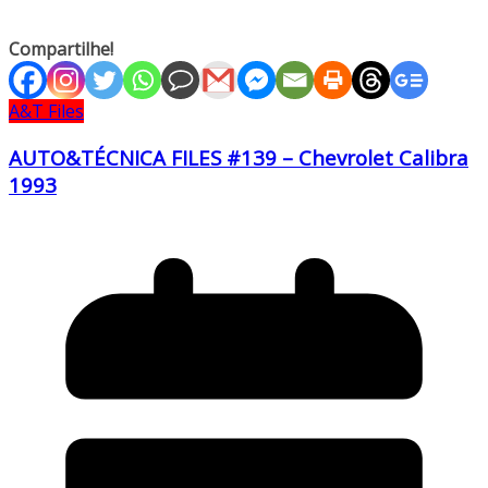
Compartilhe!
A&T Files
AUTO&TÉCNICA FILES #139 – Chevrolet Calibra
1993