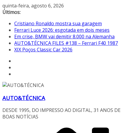
Pular
quinta-feira, agosto 6, 2026
para
Últimos:
o
Cristiano Ronaldo mostra sua garagem
conteúdo
Ferrari Luce 2026: esgotada em dois meses
Em crise, BMW vai demitir 8.000 na Alemanha
AUTO&TÉCNICA FILES #138 – Ferrari F40 1987
XIX Poços Classic Car 2026
AUTO&TÉCNICA
DESDE 1995, DO IMPRESSO AO DIGITAL, 31 ANOS DE
BOAS NOTÍCIAS