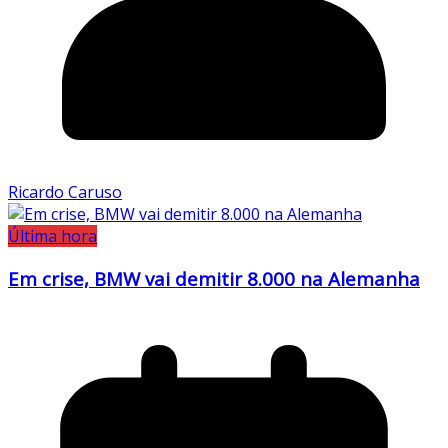
Ricardo Caruso
Última hora
Em crise, BMW vai demitir 8.000 na Alemanha