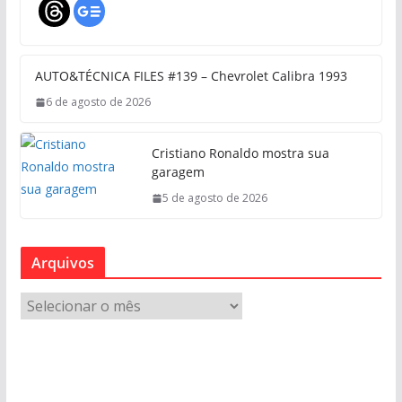
AUTO&TÉCNICA FILES #139 – Chevrolet Calibra 1993
6 de agosto de 2026
Cristiano Ronaldo mostra sua
garagem
5 de agosto de 2026
Arquivos
A
r
q
u
i