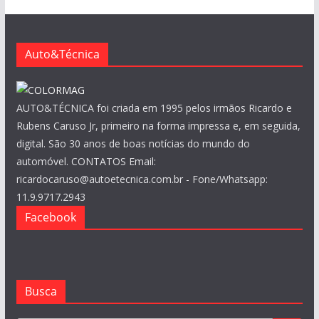
v
o
s
Auto&Técnica
AUTO&TÉCNICA foi criada em 1995 pelos irmãos Ricardo e
Rubens Caruso Jr, primeiro na forma impressa e, em seguida,
digital. São 30 anos de boas notícias do mundo do
automóvel. CONTATOS Email:
ricardocaruso@autoetecnica.com.br - Fone/Whatsapp:
11.9.9717.2943
Facebook
Busca