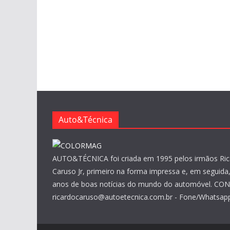
Auto&Técnica
AUTO&TÉCNICA foi criada em 1995 pelos irmãos Ric
Caruso Jr, primeiro na forma impressa e, em seguida, 
anos de boas notícias do mundo do automóvel. CO
ricardocaruso@autoetecnica.com.br - Fone/Whatsapp