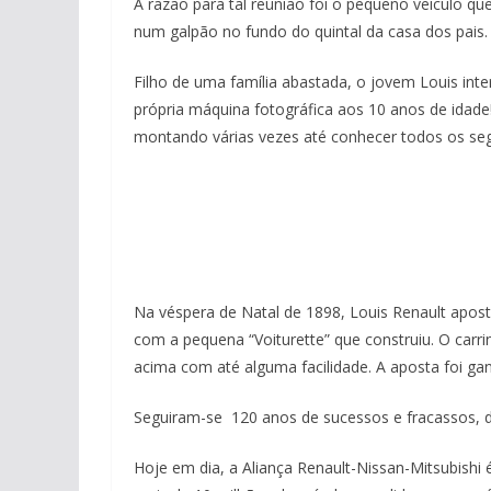
A razão para tal reunião foi o pequeno veículo q
num galpão no fundo do quintal da casa dos pais.
Filho de uma família abastada, o jovem Louis int
própria máquina fotográfica aos 10 anos de ida
montando várias vezes até conhecer todos os se
Na véspera de Natal de 1898, Louis Renault apost
com a pequena “Voiturette” que construiu. O car
acima com até alguma facilidade. A aposta foi ga
Seguiram-se 120 anos de sucessos e fracassos, d
Hoje em dia, a Aliança Renault-Nissan-Mitsubishi