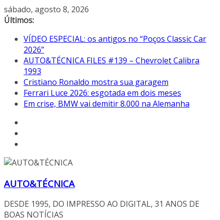
Pular
sábado, agosto 8, 2026
para
Últimos:
o
VÍDEO ESPECIAL: os antigos no “Poços Classic Car
conteúdo
2026”
AUTO&TÉCNICA FILES #139 – Chevrolet Calibra
1993
Cristiano Ronaldo mostra sua garagem
Ferrari Luce 2026: esgotada em dois meses
Em crise, BMW vai demitir 8.000 na Alemanha
AUTO&TÉCNICA
DESDE 1995, DO IMPRESSO AO DIGITAL, 31 ANOS DE
BOAS NOTÍCIAS